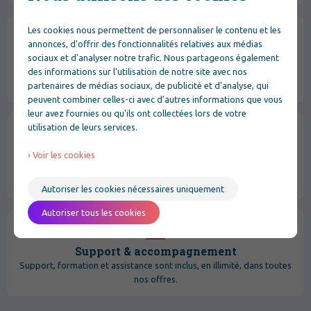
Les cookies nous permettent de personnaliser le contenu et les
annonces, d'offrir des fonctionnalités relatives aux médias
Sécurité et confidentialité des données
sociaux et d'analyser notre trafic. Nous partageons également
Vos données sont hébergées et protégées selon les standards de
des informations sur l'utilisation de notre site avec nos
sécurité.
partenaires de médias sociaux, de publicité et d'analyse, qui
peuvent combiner celles-ci avec d'autres informations que vous
leur avez fournies ou qu'ils ont collectées lors de votre
utilisation de leurs services.
Évolution & pérennité
› Voir les cookies
Évolution en permanence grâce aux retours clients, pour répondre
aux besoins du terrain et aux enjeux de demain
Autoriser les cookies nécessaires uniquement
Autoriser tous les cookies
Support & accompagnement
Support, formation et assistance sont inclus, en illimité, dans toutes
nos offres.